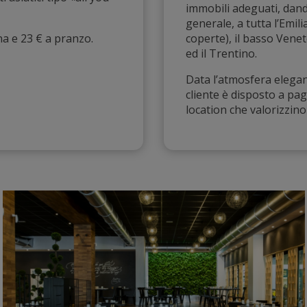
immobili adeguati, dando
generale, a tutta l’Emi
na e 23 € a pranzo.
coperte), il basso Vene
ed il Trentino.
Data l’atmosfera elegan
cliente è disposto a pa
location che valorizzino t