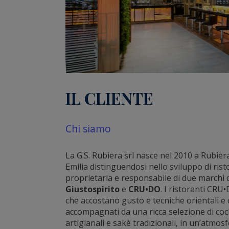
IL CLIENTE
Chi siamo
La G.S. Rubiera srl nasce nel 2010 a Rubiera
Emilia distinguendosi nello sviluppo di risto
proprietaria e responsabile di due marchi d
Giustospirito
e
CRU•DO
. I ristoranti CR
che accostano gusto e tecniche orientali e o
accompagnati da una ricca selezione di cockt
artigianali e sakè tradizionali, in un’atm