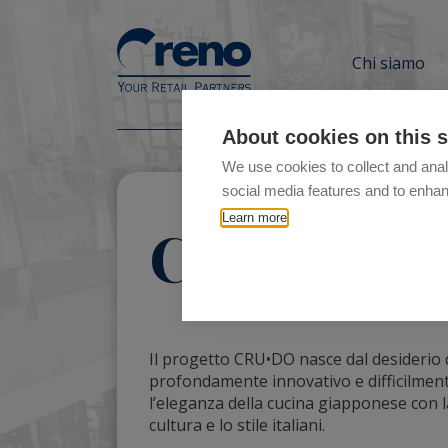
Chi siamo
About cookies on this s
We use cookies to collect and anal
social media features and to enha
Learn more
Cru.do
Il progetto CRU•DO nasce dal desiderio 
profondamente innovativo e difficilment
l’eleganza della cucina giapponese con la 
cultura e lo stile italiani.