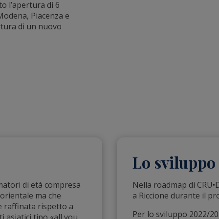
o l’apertura di 6
 Modena, Piacenza e
ertura di un nuovo
Lo sviluppo
atori di età compresa
Nella roadmap di CRU•
a orientale ma che
a Riccione durante il p
 raffinata rispetto a
Per lo sviluppo 2022/2023
 asiatici tipo «all you