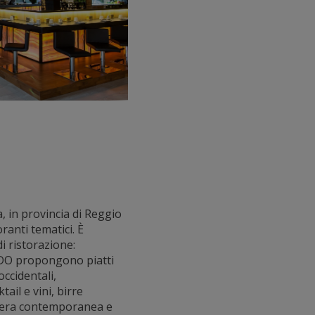
, in provincia di Reggio
ranti tematici. È
i ristorazione:
U•DO propongono piatti
ccidentali,
ail e vini, birre
osfera contemporanea e