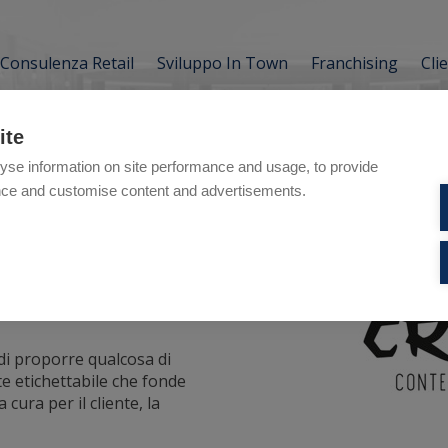
Consulenza Retail
Sviluppo In Town
Franchising
Cli
ite
yse information on site performance and usage, to provide
nce and customise content and advertisements.
di proporre qualcosa di
e etichettabile che fonde
cura per il cliente, la