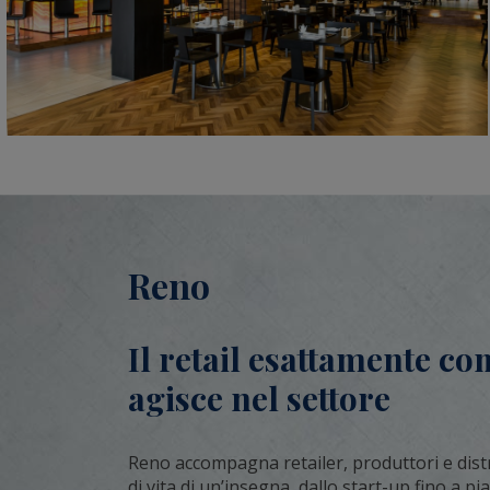
Reno
Il retail esattamente co
agisce nel settore
Reno accompagna retailer, produttori e distri
di vita di un’insegna, dallo start-up fino a pi