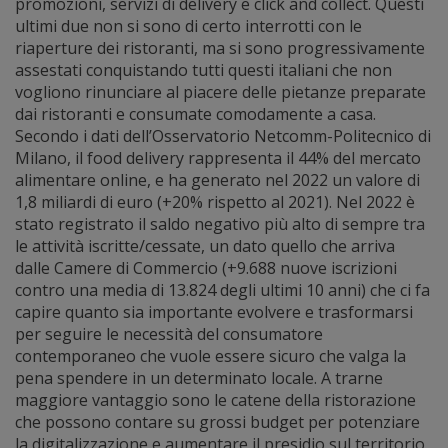
promozioni, servizi di delivery e click and collect. Questi
ultimi due non si sono di certo interrotti con le
riaperture dei ristoranti, ma si sono progressivamente
assestati conquistando tutti questi italiani che non
vogliono rinunciare al piacere delle pietanze preparate
dai ristoranti e consumate comodamente a casa.
Secondo i dati dell’Osservatorio Netcomm-Politecnico di
Milano, il food delivery rappresenta il 44% del mercato
alimentare online, e ha generato nel 2022 un valore di
1,8 miliardi di euro (+20% rispetto al 2021). Nel 2022 è
stato registrato il saldo negativo più alto di sempre tra
le attività iscritte/cessate, un dato quello che arriva
dalle Camere di Commercio (+9.688 nuove iscrizioni
contro una media di 13.824 degli ultimi 10 anni) che ci fa
capire quanto sia importante evolvere e trasformarsi
per seguire le necessità del consumatore
contemporaneo che vuole essere sicuro che valga la
pena spendere in un determinato locale. A trarne
maggiore vantaggio sono le catene della ristorazione
che possono contare su grossi budget per potenziare
la digitalizzazione e aumentare il presidio sul territorio