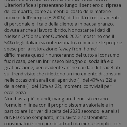
Ulteriori sfide si presentano lungo il sentiero di ripresa
del comparto, come aumenti di costo delle materie
prime e dell’energia (+ 200%), difficoltà di reclutamento
di personale e il calo della clientela in pausa pranzo,
dovuta anche al lavoro ibrido. Nonostante i dati di
NielsenlQ “Consumer Outlook 2023” mostrino che il
54% degli italiani sia intenzionato a diminuire le proprie
spese per la ristorazione “away from home”,
difficilmente questi rinunceranno del tutto al consumo
fuori casa, per un intrinseco bisogno di socialità e di
gratificazione, ben evidente anche dai dati di TradeLab
sui trend visite che riflettono un incremento di consumi
nelle occasioni serali dell’aperitivo (+ del 40% vs 22) e
della cena (+ del 10% vs 22), momenti conviviali per
eccellenza.
Non basta più, quindi, mangiare bene, si cercano
formule in linea con il proprio sistema valoriale e in
particolare i driver di scelta del 2023 secondo le analisi
di NPD sono semplicità, inclusività e sostenibilità. I
consumatori sono perciò attratti da menù semplici, con