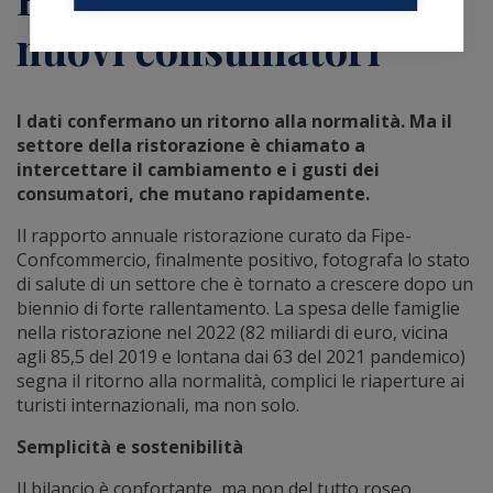
nuovi consumatori
I dati confermano un ritorno alla normalità. Ma il
settore della ristorazione è chiamato a
intercettare il cambiamento e i gusti dei
consumatori, che mutano rapidamente.
Il rapporto annuale ristorazione curato da Fipe-
Confcommercio, finalmente positivo, fotografa lo stato
di salute di un settore che è tornato a crescere dopo un
biennio di forte rallentamento. La spesa delle famiglie
nella ristorazione nel 2022 (82 miliardi di euro, vicina
agli 85,5 del 2019 e lontana dai 63 del 2021 pandemico)
segna il ritorno alla normalità, complici le riaperture ai
turisti internazionali, ma non solo.
Semplicità e sostenibilità
Il bilancio è confortante, ma non del tutto roseo.