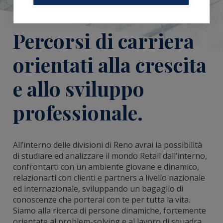
Percorsi di carriera
orientati alla crescita
e allo sviluppo
professionale.
All’interno delle divisioni di Reno avrai la possibilità
di studiare ed analizzare il mondo Retail dall’interno,
confrontarti con un ambiente giovane e dinamico,
relazionarti con clienti e partners a livello nazionale
ed internazionale, sviluppando un bagaglio di
conoscenze che porterai con te per tutta la vita.
Siamo alla ricerca di persone dinamiche, fortemente
orientate al problem-solving e al lavoro di squadra,