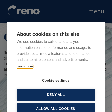
menu
Carriera
About cookies on this site
We use cookies to collect and analyse
information on site performance and usage, to
Reno è un contesto dinamico ed internazionale, ricco di
provide social media features and to enhance
obiettivi sfidanti.
and customise content and advertisements.
I nostri percorsi di carriera sono orientati alla crescita e
Learn more
allo sviluppo professionale, in un contesto dinamico ed
internazionale, ricco di obiettivi sfidanti.
Cookie settings
DENY ALL
ALLOW ALL COOKIES