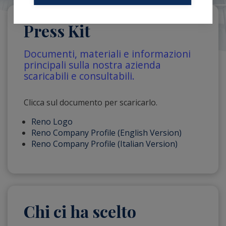
Press Kit
Documenti, materiali e informazioni
principali sulla nostra azienda
scaricabili e consultabili.
Clicca sul documento per scaricarlo.
Reno Logo
Reno Company Profile (English Version)
Reno Company Profile (Italian Version)
Chi ci ha scelto