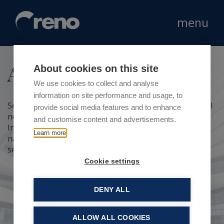
menu
Area stampa
About cookies on this site
We use cookies to collect and analyse
information on site performance and usage, to
Sei un giornalista, un blogger o vuoi scoprire di più sul
provide social media features and to enhance
nostro ruolo da partner nel mondo Retail?
and customise content and advertisements.
In questa area trovi le notizie pubblicate su quotidiani
Learn more
nazionali principali e sulle più importanti riviste di
settore che parlano di noi e il Press Kit.
Cookie settings
DENY ALL
ALLOW ALL COOKIES