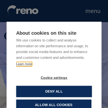
menu
Consulenza Retail
About cookies on this site
We use cookies to collect and analyse
information on site performance and usage, to
provide social media features and to enhance
Consulenza strategica per network consolidati e
start up nel mondo retail.
and customise content and advertisements.
Learn more
Competenze multi specialistiche e aggiornamento
sui trend di sviluppo dei mercati.
Cookie settings
In quattro business unit.
DENY ALL
ALLOW ALL COOKIES