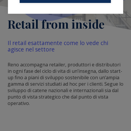
Retail from inside
Il retail esattamente come lo vede chi
agisce nel settore
Reno accompagna retailer, produttori e distributori
in ogni fase del ciclo di vita di un’insegna, dallo start-
up fino a piani di sviluppo sostenibile con un’ampia
gamma di servizi studiati ad hoc per i clienti. Segue lo
sviluppo di catene nazionali e internazionali sia dal
punto di vista strategico che dal punto di vista
operativo.