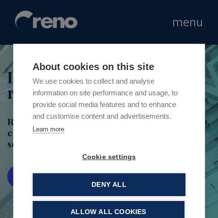
menu
About cookies on this site
Il tuo partner nel mondo
Consulenza Retail Real
Consulenza Strategica
Retail In Town
We use cookies to collect and analyse
retail
Estate
information on site performance and usage, to
Al vostro fianco nel prendere le decisioni di
Un supporto strategico e operativo a 360° nei
provide social media features and to enhance
business più complesse
servizi di consulenza immobiliare
and customise content and advertisements.
Retail from inside, ovvero il retail dall’interno,
Reno supporta lo sviluppo operativo e
commerciale nel canale ‘In Town’
Learn more
esattamente come lo vede chi agisce nel
strategico del vostro progetto retail
settore
Scopri
Cookie settings
Scopri
Scopri
Scopri
DENY ALL
ALLOW ALL COOKIES