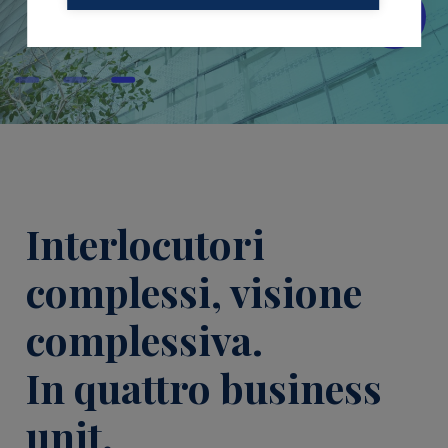
Interlocutori
complessi, visione
complessiva.
In quattro business
unit.