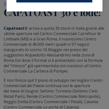
24 Maggio 2019
CAPATOAST 30 e lode!
Capatoast®
arriva a quota 30 store in Italia grazie alle
ultime aperture nel Centro Commerciale Carrefour di
Limbiate (MB) e a Gran Roma, il nuovissimo Centro
Commerciale di 40.000 metri quadri e 97 negozi
inaugurato lo scorso 16 Maggio nei pressi del
suggestivo Acquedotto Alessandrino nella zona di
Roma Est dove il format si è presentato con la formula
del “chiosco” già sperimentata con successo al Centro
Commerciale La Cartiera di Pompei.
E non finisce qui! Il piano di sviluppo nei migliori Centri
Commerciali del Paese continua con le aperture
del mese di Giugno: Settimo Torinese (Settimo Cielo
Retail Park), Rende (Centro Commerciale Metropolis),
Reggio Emilia (Centro Commerciale I Petali), Catania
(Centro Commerciale Le porte di Catania).