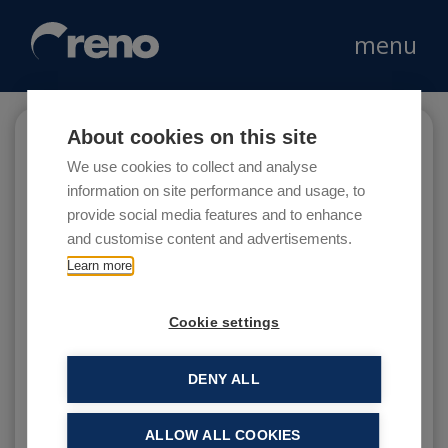
menu
About cookies on this site
Aldente
We use cookies to collect and analyse
information on site performance and usage, to
provide social media features and to enhance
and customise content and advertisements.
Aldente è un concept innovativo e ripetibile a
Learn more
catena fondato sul prodotto pasta.
Cookie settings
DENY ALL
ALLOW ALL COOKIES