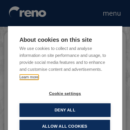
menu
About cookies on this site
Arcaplanet
We use cookies to collect and analyse
information on site performance and usage, to
provide social media features and to enhance
and customise content and advertisements.
Arcaplanet è stata fondata nel 1995 da Michele
Learn more
Foppiani e conta su 210 punti vendita in
quindici regioni.
Cookie settings
DENY ALL
ALLOW ALL COOKIES