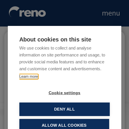
menu
About cookies on this site
Ardian
We use cookies to collect and analyse
information on site performance and usage, to
provide social media features and to enhance
and customise content and advertisements.
Ardian è un fondo di investimento
Learn more
indipendente, attivo in Euopa, Nord America e
Asia.
Cookie settings
DENY ALL
ALLOW ALL COOKIES