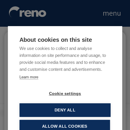
menu
About cookies on this site
BC Partners
We use cookies to collect and analyse
information on site performance and usage, to
provide social media features and to enhance
and customise content and advertisements.
BC Partners è società leader nel private equity
Learn more
a livello internazionale attiva in tutti i settori
merceologici.
Cookie settings
DENY ALL
ALLOW ALL COOKIES