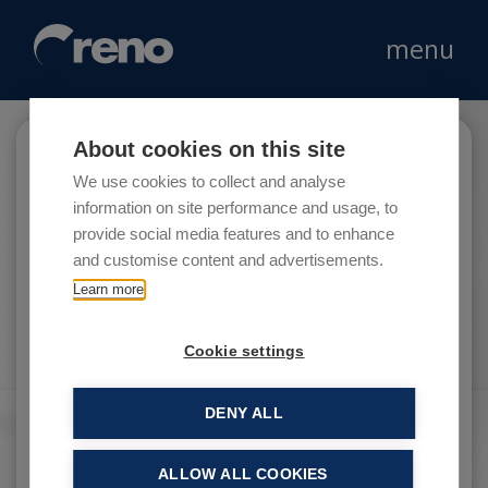
menu
About cookies on this site
BNP Paribas
We use cookies to collect and analyse
information on site performance and usage, to
provide social media features and to enhance
and customise content and advertisements.
BNP Paribas è uno dei leader europei nei
Learn more
servizi finanziari di portata mondiale e una
delle 6 banche più solide al mondo.
Cookie settings
DENY ALL
ALLOW ALL COOKIES