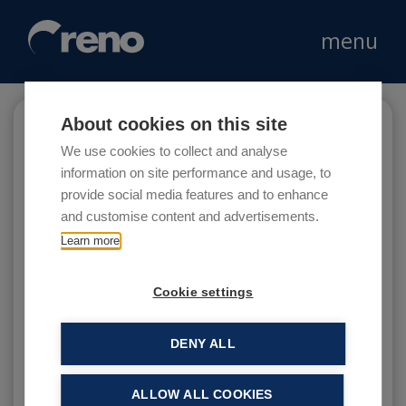
menu
About cookies on this site
Brunch Republic
We use cookies to collect and analyse
information on site performance and usage, to
provide social media features and to enhance
and customise content and advertisements.
Brunch Republic nasce a fine 2016 quando il
Learn more
suo fondatore, Marco, decide di portare in
Italia la colazione in stile anglosassone e a
Cookie settings
farne il punto di forza.
DENY ALL
ALLOW ALL COOKIES