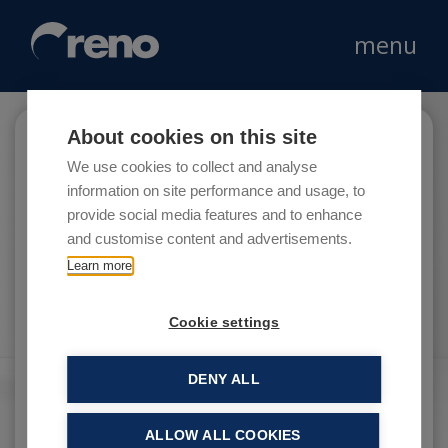
menu
About cookies on this site
Cinven
We use cookies to collect and analyse
information on site performance and usage, to
provide social media features and to enhance
and customise content and advertisements.
Cinven è una società di private equity globale.
Learn more
Cookie settings
DENY ALL
ALLOW ALL COOKIES