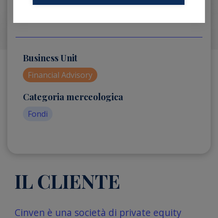
Business Unit
Financial Advisory
Categoria merceologica
Fondi
IL CLIENTE
Cinven è una società di private equity