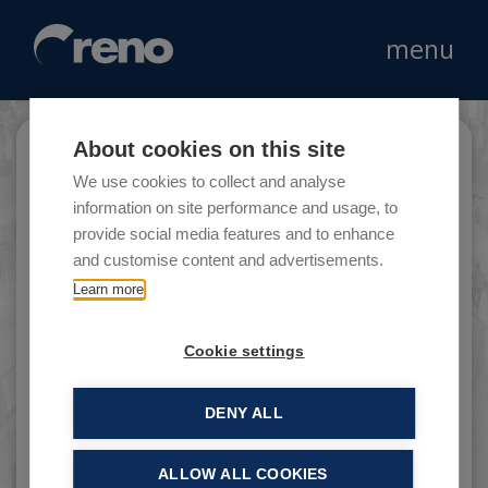
menu
About cookies on this site
Funside
We use cookies to collect and analyse
information on site performance and usage, to
provide social media features and to enhance
and customise content and advertisements.
La mission di Funside è creare negozi di
Learn more
destinazione con la collaborazione dei più
grandi partner della pop-culture. Funside è il
Cookie settings
luogo ideale dove coltivare le passioni e
scoprirne di nuove grazie all’ampia offerta di
fumetti, gadget e giochi da tavolo.
DENY ALL
ALLOW ALL COOKIES