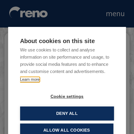
menu
About cookies on this site
JT Nails
We use cookies to collect and analyse
information on site performance and usage, to
provide social media features and to enhance
and customise content and advertisements.
ll core business di JT Nails riguarda la cura e la
Learn more
bellezza delle mani e dei piedi con una
specializzazione nel campo della ricostruzione
Cookie settings
unghie.
DENY ALL
ALLOW ALL COOKIES