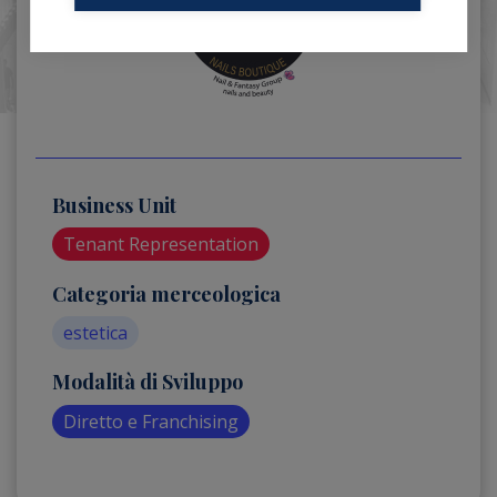
Business Unit
Tenant Representation
Categoria merceologica
estetica
Modalità di Sviluppo
Diretto e Franchising