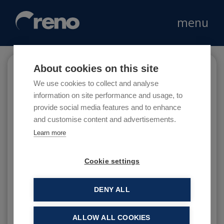
menu
About cookies on this site
Porca Vacca
We use cookies to collect and analyse
information on site performance and usage, to
provide social media features and to enhance
and customise content and advertisements.
Porca Vacca è il ristorante che integra la
Learn more
formula del fast food con la nostrana sagra di
paese Un ambiente conviviale ed un prezzo
Cookie settings
agevole in questo locale il cliente ordina dalla
cucina, ritira il piatto e sparecchia da solo.
DENY ALL
ALLOW ALL COOKIES