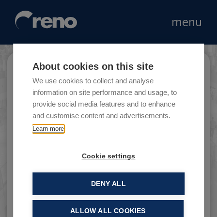
menu
About cookies on this site
Stroili
We use cookies to collect and analyse
information on site performance and usage, to
provide social media features and to enhance
and customise content and advertisements.
Fondata nel 1989 a Venezia, Stroili è la catena
Learn more
di gioiellerie leader in Italia con oltre 410 punti
vendita.
Cookie settings
DENY ALL
ALLOW ALL COOKIES