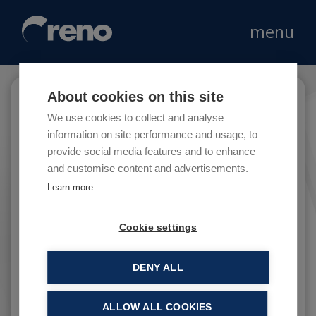
menu
About cookies on this site
Tannico
We use cookies to collect and analyse
information on site performance and usage, to
provide social media features and to enhance
and customise content and advertisements.
Tannico è l’enoteca online di vini italiani più
Learn more
grande del mondo.
Cookie settings
DENY ALL
ALLOW ALL COOKIES