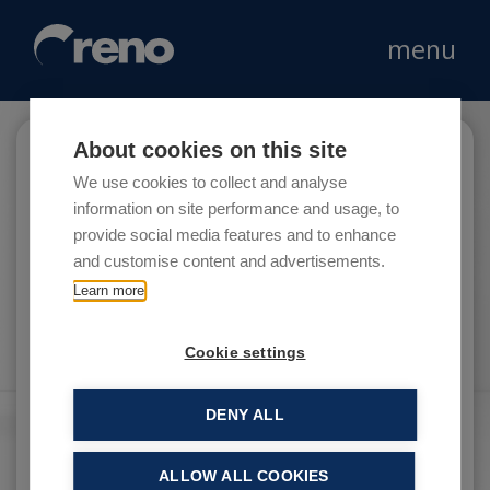
menu
About cookies on this site
The Carlyle Group
We use cookies to collect and analyse
information on site performance and usage, to
provide social media features and to enhance
and customise content and advertisements.
L Catterton è una società di venture capital e
Learn more
private equity del Cunnecticut, specializzata in
investimenti di capitale.
Cookie settings
DENY ALL
ALLOW ALL COOKIES