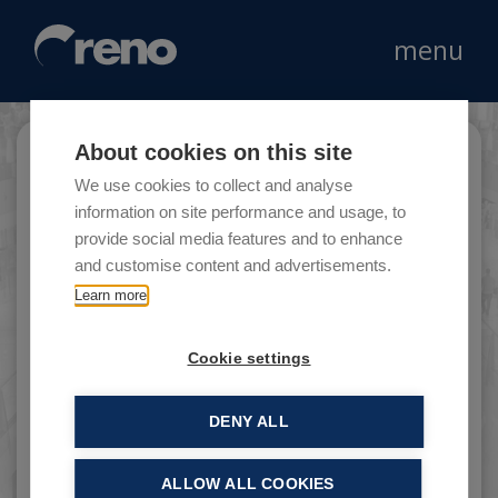
menu
About cookies on this site
Velasca
We use cookies to collect and analyse
information on site performance and usage, to
provide social media features and to enhance
and customise content and advertisements.
Velasca è un produttore italiano di calzature
Learn more
artigianali.
Cookie settings
DENY ALL
ALLOW ALL COOKIES