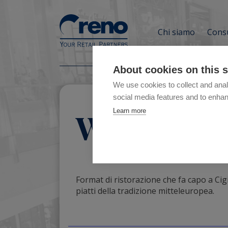
Chi siamo
Consu
About cookies on this s
We use cookies to collect and anal
social media features and to enha
Wiener H
Learn more
Format di ristorazione che fa capo a Ci
piatti della tradizione mitteleuropea.