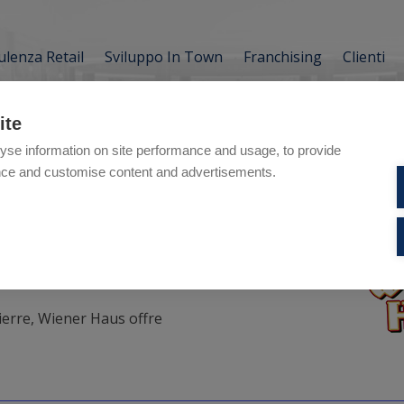
lenza Retail
Sviluppo In Town
Franchising
Clienti
ite
yse information on site performance and usage, to provide
nce and customise content and advertisements.
aus
gierre, Wiener Haus offre