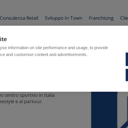
Consulenza Retail
Sviluppo In Town
Franchising
Cli
ite
yse information on site performance and usage, to provide
nce and customise content and advertisements.
ity
o centro sportivo in Italia
reestyle e al parkour.