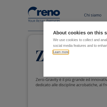
Chi siamo
About cookies on this s
We use cookies to collect and anal
social media features and to enha
Zero-Grav
Learn more
Zero-Gravity è il più grande ed innovativ
dedicato alle discipline acrobatiche, al f