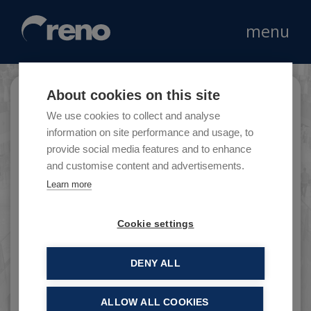
menu
About cookies on this site
Zushi
We use cookies to collect and analyse
information on site performance and usage, to
provide social media features and to enhance
and customise content and advertisements.
Zushi è una catena italiana di ristoranti di
Learn more
cucina giapponese di alta qualità.
Cookie settings
DENY ALL
ALLOW ALL COOKIES