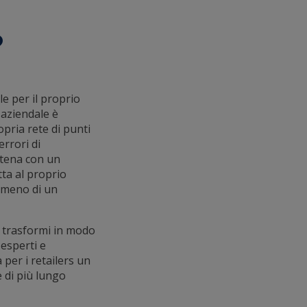
?
le per il proprio
 aziendale è
pria rete di punti
errori di
catena con un
tta al proprio
o meno di un
i trasformi in modo
 esperti e
per i retailers un
e di più lungo