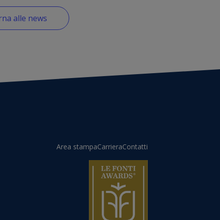
na alle news
Area stampa
Carriera
Contatti