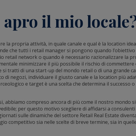
apro il mio locale
e la propria attività, in quale canale e qual è la location idea
e che tutti i retail manager si pongono quando l’obiettivo
io retail network o quando è necessario razionalizzare la pro
entale minimizzare il più possibile il rischio di commettere 
e si tratti di una start-up del mondo retail o di una grande 
 di negozi, individuare il giusto canale e la location più ada
rceologico e target è una scelta che determina il successo 
esi, abbiamo compreso ancora di più come il nostro mondo s
dibile; per questo motivo scegliere di affidarsi a consulenti
rnati sulle dinamiche del settore Retail Real Estate diventa 
o competitivo sia nelle scelte di breve termine, sia in quell