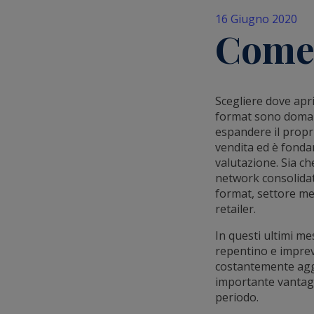
16 Giugno 2020
Come 
Scegliere dove aprir
format sono domand
espandere il propr
vendita ed è fondam
valutazione. Sia ch
network consolidato
format, settore me
retailer.
In questi ultimi m
repentino e impreve
costantemente aggio
importante vantaggi
periodo.