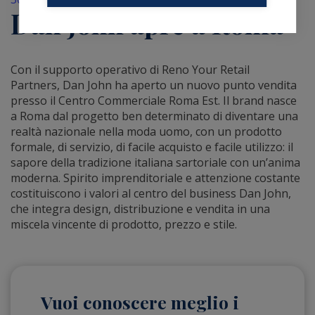
Dan John apre a Roma
Con il supporto operativo di Reno Your Retail
Partners, Dan John ha aperto un nuovo punto vendita
presso il Centro Commerciale Roma Est. Il brand nasce
a Roma dal progetto ben determinato di diventare una
realtà nazionale nella moda uomo, con un prodotto
formale, di servizio, di facile acquisto e facile utilizzo: il
sapore della tradizione italiana sartoriale con un’anima
moderna. Spirito imprenditoriale e attenzione costante
costituiscono i valori al centro del business Dan John,
che integra design, distribuzione e vendita in una
miscela vincente di prodotto, prezzo e stile.
Vuoi conoscere meglio i