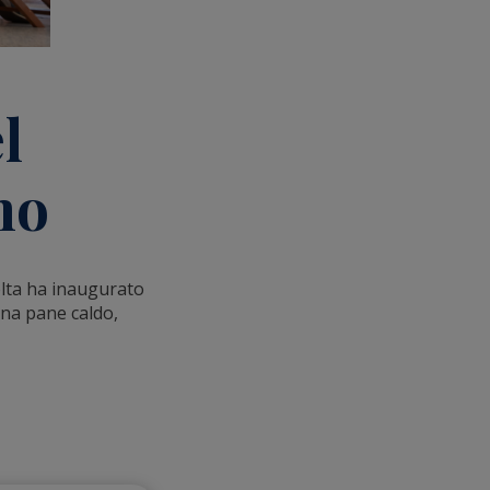
l
mo
olta
ha inaugurato
rna pane caldo,