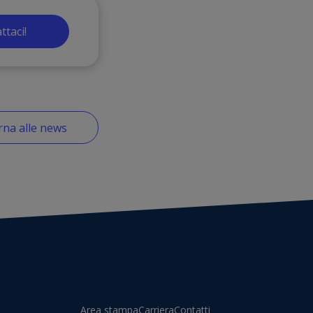
ttaci!
na alle news
Area stampa
Carriera
Contatti