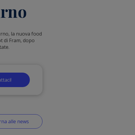
urno
urno, la nuova food
pt di Fram, dopo
tate.
ttaci!
na alle news