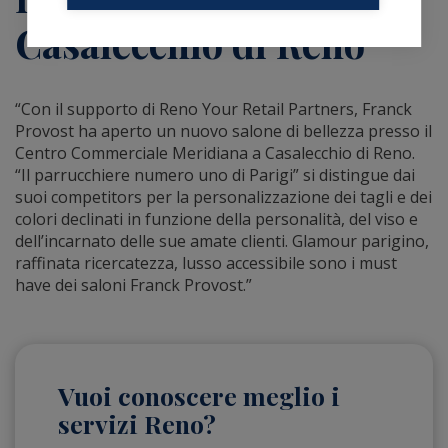
Casalecchio di Reno
“Con il supporto di Reno Your Retail Partners, Franck
Provost ha aperto un nuovo salone di bellezza presso il
Centro Commerciale Meridiana a Casalecchio di Reno.
“Il parrucchiere numero uno di Parigi” si distingue dai
suoi competitors per la personalizzazione dei tagli e dei
colori declinati in funzione della personalità, del viso e
dell’incarnato delle sue amate clienti. Glamour parigino,
raffinata ricercatezza, lusso accessibile sono i must
have dei saloni Franck Provost.”
Vuoi conoscere meglio i
servizi Reno?