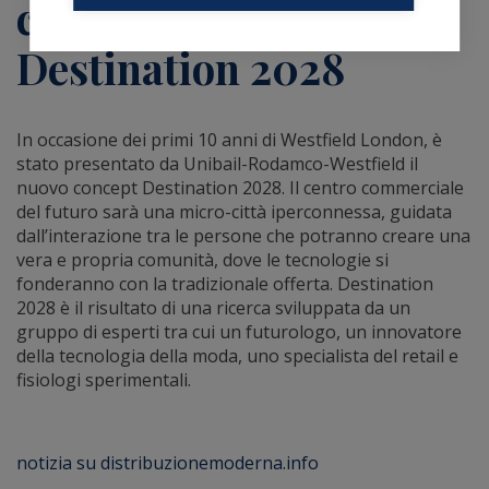
commerciali secondo
Destination 2028
In occasione dei primi 10 anni di Westfield London, è
stato presentato da Unibail-Rodamco-Westfield il
nuovo concept Destination 2028. Il centro commerciale
del futuro sarà una micro-città iperconnessa, guidata
dall’interazione tra le persone che potranno creare una
vera e propria comunità, dove le tecnologie si
fonderanno con la tradizionale offerta. Destination
2028 è il risultato di una ricerca sviluppata da un
gruppo di esperti tra cui un futurologo, un innovatore
della tecnologia della moda, uno specialista del retail e
fisiologi sperimentali.
notizia su distribuzionemoderna.info