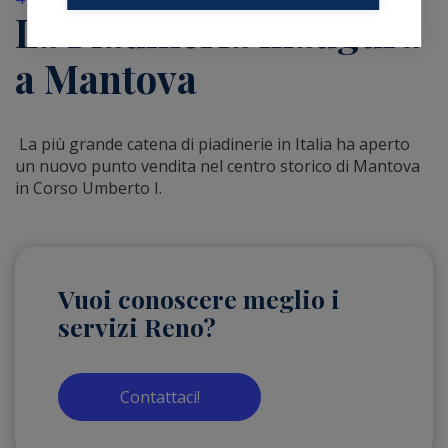
La Piadineria inaugura
a Mantova
La più grande catena di piadinerie in Italia ha aperto
un nuovo punto vendita nel centro storico di Mantova
in Corso Umberto I.
Vuoi conoscere meglio i
servizi Reno?
Contattaci!