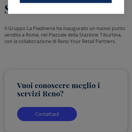
Stazione Tiburtina
Il
Gruppo La Piadineria
ha inaugurato un nuovo punto
vendita a Roma, nel Piazzale della Stazione Tiburtina,
con la collaborazione di
Reno Your Retail Partners
.
Vuoi conoscere meglio i
servizi Reno?
Contattaci!