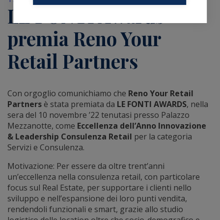
LE FONTI Awards
premia Reno Your
Retail Partners
Con orgoglio comunichiamo che
Reno Your Retail
Partners
è stata premiata da
LE FONTI AWARDS
, nella
sera del 10 novembre ’22 tenutasi presso Palazzo
Mezzanotte, come
Eccellenza dell’Anno Innovazione
& Leadership Consulenza Retail
per la categoria
Servizi e Consulenza.
Motivazione: Per essere da oltre trent’anni
un’eccellenza nella consulenza retail, con particolare
focus sul Real Estate, per supportare i clienti nello
sviluppo e nell’espansione dei loro punti vendita,
rendendoli funzionali e smart, grazie allo studio