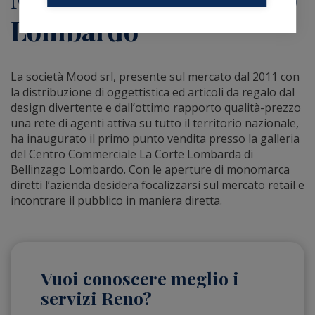
Lombardo
La società Mood srl, presente sul mercato dal 2011 con
la distribuzione di oggettistica ed articoli da regalo dal
design divertente e dall’ottimo rapporto qualità-prezzo
una rete di agenti attiva su tutto il territorio nazionale,
ha inaugurato il primo punto vendita presso la galleria
del Centro Commerciale La Corte Lombarda di
Bellinzago Lombardo. Con le aperture di monomarca
diretti l’azienda desidera focalizzarsi sul mercato retail e
incontrare il pubblico in maniera diretta.
Vuoi conoscere meglio i
servizi Reno?