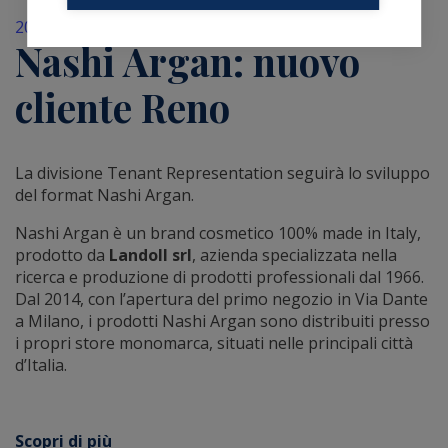
20 Luglio 2020
Nashi Argan: nuovo
cliente Reno
La divisione Tenant Representation
seguirà lo sviluppo
del format Nashi Argan.
Nashi Argan è un brand cosmetico 100% made in Italy,
prodotto da
Landoll
srl
, azienda specializzata nella
ricerca e produzione di prodotti professionali dal 1966.
Dal 2014, con l’apertura del primo negozio in Via Dante
a Milano, i prodotti Nashi Argan sono distribuiti presso
i propri store monomarca, situati nelle principali città
d’Italia.
Scopri di più