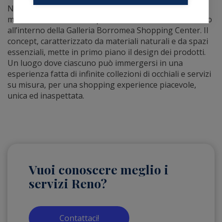
NAU! consolida la propria presenza nel territorio
milanese con la nuova apertura di Peschiera Borromeo
all’interno della Galleria Borromea Shopping Center. Il
concept, caratterizzato da materiali naturali e da spazi
essenziali, mette in primo piano il design dei prodotti.
Un luogo dove ciascuno può immergersi in una
esperienza fatta di infinite collezioni di occhiali e servizi
su misura, per una shopping experience piacevole,
unica ed inaspettata.
Vuoi conoscere meglio i
servizi Reno?
Contattaci!