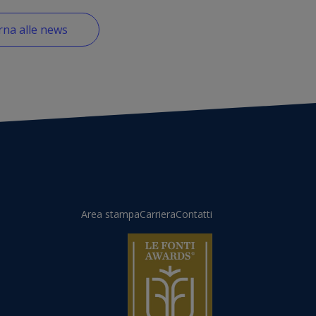
na alle news
Area stampa
Carriera
Contatti