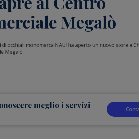
apre al Centro
erciale Megalò
i di occhiali monomarca NAU! ha aperto un nuovo store a Chie
le Megalò.
onoscere meglio i servizi
Conta