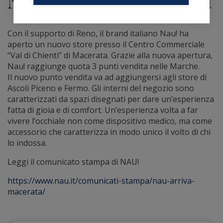
NAU! arriva a Macerata
Con il supporto di Reno, il brand italiano Nau! ha
aperto un nuovo store presso il Centro Commerciale
“Val di Chienti” di Macerata. Grazie alla nuova apertura,
Nau! raggiunge quota 3 punti vendita nelle Marche.
Il nuovo punto vendita va ad aggiungersi agli store di
Ascoli Piceno e Fermo. Gli interni del negozio sono
caratterizzati da spazi disegnati per dare un’esperienza
fatta di gioia e di comfort. Un’esperienza volta a far
vivere l’occhiale non come dispositivo medico, ma come
accessorio che caratterizza in modo unico il volto di chi
lo indossa.
Leggi il comunicato stampa di NAU!
https://www.nau.it/comunicati-stampa/nau-arriva-
macerata/