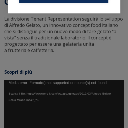
cliente Reno
La divisione Tenant Representation
seguirà lo sviluppo
di Alfredo Gelato, un innovativo concept food italiano
che si distingue per un nuovo modo di fare gelato “a
vista” senza il tradizionale laboratorio. ll concept è
progettato per essere una gelateria unita
a frutteria e caffetteria.
Scopri di più
Video
Media error: Format(s) not supported or source(s) not found
Player
Scarica il file: https://www.reno-it.com/wp/app/uploads/2019/03/Alfredo-Gelato-
Scalo-Milano.mp4?_=1