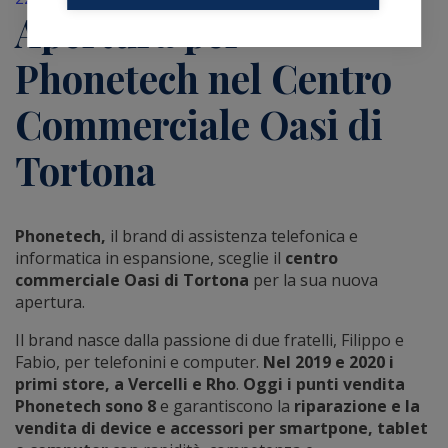
Apertura per
Phonetech nel Centro
Commerciale Oasi di
Tortona
Phonetech,
il brand di assistenza telefonica e
informatica in espansione, sceglie il
centro
commerciale Oasi di Tortona
per la sua nuova
apertura.
Il brand nasce dalla passione di due fratelli, Filippo e
Fabio, per telefonini e computer.
Nel 2019 e 2020 i
primi store, a Vercelli e Rho
.
Oggi i punti vendita
Phonetech sono 8
e garantiscono la
riparazione e la
vendita di device e accessori per smartpone, tablet