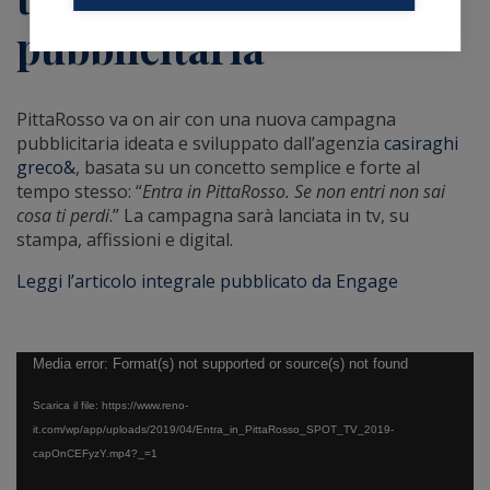
pubblicitaria
PittaRosso
va on air con una nuova
campagna
pubblicitaria
ideata e sviluppato dall’agenzia
casiraghi
greco&
, basata su un concetto semplice e forte al
tempo stesso: “
Entra in PittaRosso. Se non entri non sai
cosa ti perdi
.”
La campagna sarà lanciata in tv, su
stampa, affissioni e digital.
Leggi l’articolo integrale pubblicato da Engage
Video
Media error: Format(s) not supported or source(s) not found
Player
Scarica il file: https://www.reno-
it.com/wp/app/uploads/2019/04/Entra_in_PittaRosso_SPOT_TV_2019-
capOnCEFyzY.mp4?_=1