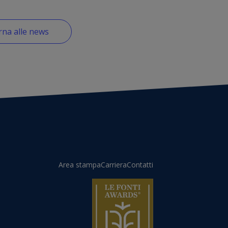
na alle news
Area stampa
Carriera
Contatti