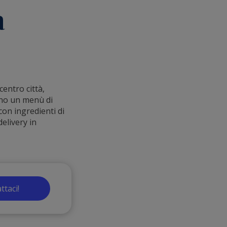
a
centro città,
ono un menù di
con ingredienti di
delivery in
ttaci!