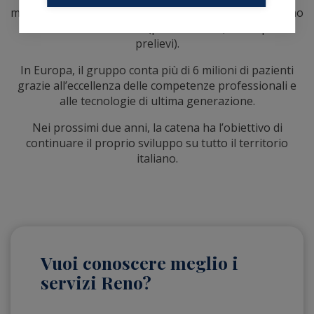
medicina di laboratorio è presente sul territorio italiano
con oltre 360 strutture (polimbulatori, hub e punti
prelievi).
In Europa, il gruppo conta più di 6 milioni di pazienti
grazie all’eccellenza delle competenze professionali e
alle tecnologie di ultima generazione.
Nei prossimi due anni, la catena ha l’obiettivo di
continuare il proprio sviluppo su tutto il territorio
italiano.
Vuoi conoscere meglio i
servizi Reno?