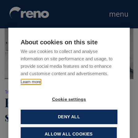
menu
About cookies on this site
We use cookies to collect and analyse
information on site performance and usage, to
provide social media features and to enhance
and customise content and advertisements.
Learn more
16 Giugno 2021
Reno affiancherà lo
Cookie settings
sviluppo di Lifebrain
DENY ALL
ALLOW ALL COOKIES
Lifebrain
, un’eccellenza europea nel settore della