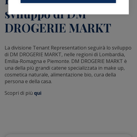
sviluppo di DM
DROGERIE MARKT
La divisione Tenant Representation
seguirà lo sviluppo
di DM DROGERIE MARKT, nelle regioni di Lombardia,
Emilia-Romagna e Piemonte. DM DROGERIE MARKT è
una della più grandi catene specializzata in make up,
cosmetica naturale, alimentazione bio, cura della
persona e della casa.
Scopri di più
qui