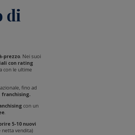
 di
à-prezzo
. Nei suoi
ali con rating
a con le ultime
azionale, fino ad
n franchising.
ranchising
con un
ee
.
prire 5-10 nuovi
 netta vendita)