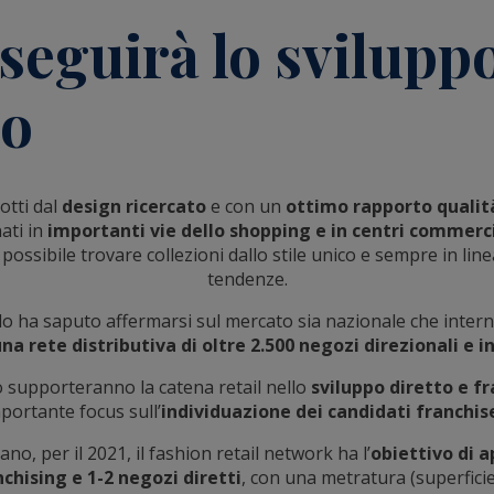
seguirà lo sviluppo
o
tti dal
design ricercato
e con un
ottimo rapporto qualit
ati in
importanti vie dello shopping e in centri commerci
possibile trovare collezioni dallo stile unico e sempre in line
tendenze.
o ha saputo affermarsi sul mercato sia nazionale che intern
na rete distributiva di oltre 2.500 negozi direzionali e i
o supporteranno la catena retail nello
sviluppo diretto e f
portante focus sull’
individuazione dei candidati franchis
ano, per il 2021, il fashion retail network ha l’
obiettivo di a
chising e 1-2 negozi diretti
, con una metratura (superficie