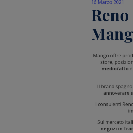
16 Marzo 2021
Reno 
Mang
Mango offre prodo
store, posizion
medio/alto
è 
Il brand spagnol
annoverare
u
I consulenti Ren
im
Sul mercato itali
negozi in fran