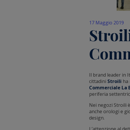
17 Maggio 2019
Stroil
Comme
Il brand leader in I
cittadini
Stroili
ha 
Commerciale La B
periferia settentri
Nei negozi Stroili 
anche orologi e gioi
design.
L’attenzione al det