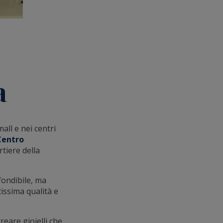
a
all e nei centri
Centro
tiere della
nfondibile, ma
tissima qualità e
reare gioielli che