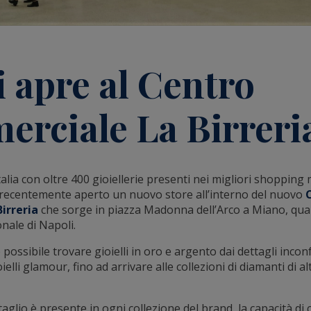
i apre al Centro
rciale La Birreri
talia con oltre 400 gioiellerie presenti nei migliori shopping m
recentemente aperto un nuovo store all’interno del nuovo
irreria
che sorge in piazza Madonna dell’Arco a Miano, quar
onale di Napoli.
è possibile trovare gioielli in oro e argento dai dettagli inco
elli glamour, fino ad arrivare alle collezioni di diamanti di al
taglio è presente in ogni collezione del brand, la capacità di c