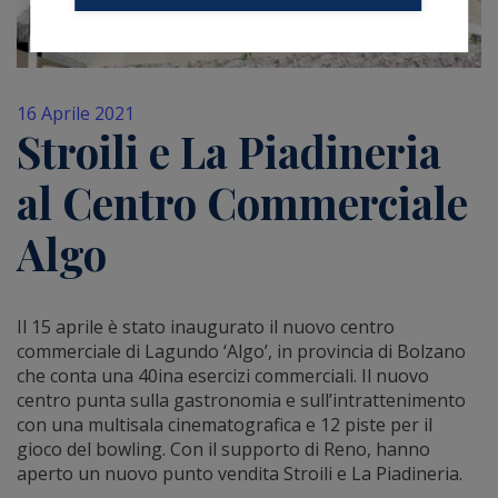
16 Aprile 2021
Stroili e La Piadineria
al Centro Commerciale
Algo
Il 15 aprile è stato inaugurato il nuovo centro
commerciale di Lagundo ‘Algo’, in provincia di Bolzano
che conta una 40ina esercizi commerciali. Il nuovo
centro punta sulla gastronomia e sull’intrattenimento
con una multisala cinematografica e 12 piste per il
gioco del bowling. Con il supporto di Reno, hanno
aperto un nuovo punto vendita Stroili e La Piadineria.