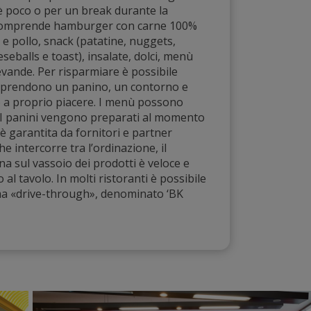
è poco o per un break durante la
K comprende hamburger con carne 100%
a e pollo, snack (patatine, nuggets,
seballs e toast), insalate, dolci, menù
evande. Per risparmiare è possibile
prendono un panino, un contorno e
o a proprio piacere. I menù possono
. I panini vengono preparati al momento
i è garantita da fornitori e partner
he intercorre tra l’ordinazione, il
 sul vassoio dei prodotti è veloce e
o al tavolo. In molti ristoranti è possibile
tema «drive-through», denominato ‘BK