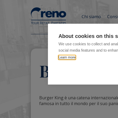
Chi siamo
Consu
About cookies on this s
We use cookies to collect and anal
social media features and to enha
Learn more
Burger Ki
Burger King è una catena internazionale
famosa in tutto il mondo per il suo p