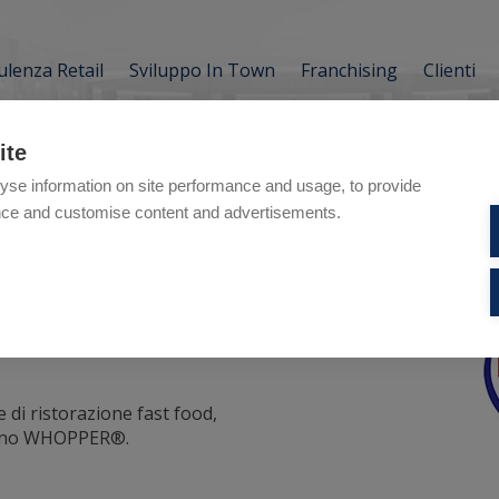
lenza Retail
Sviluppo In Town
Franchising
Clienti
ite
yse information on site performance and usage, to provide
nce and customise content and advertisements.
ng
 di ristorazione fast food,
anino WHOPPER®.