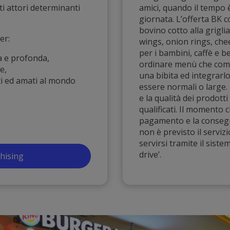
ti attori determinanti
amici, quando il tempo 
giornata. L’offerta B
bovino cotto alla grigli
er:
wings, onion rings, chee
per i bambini, caffè e b
a e profonda,
ordinare menù che com
e,
una bibita ed integrarl
uti ed amati al mondo
essere normali o large
e la qualità dei prodott
qualificati. Il momento c
pagamento e la consegna
non è previsto il servizi
servirsi tramite il sis
drive’.
chising