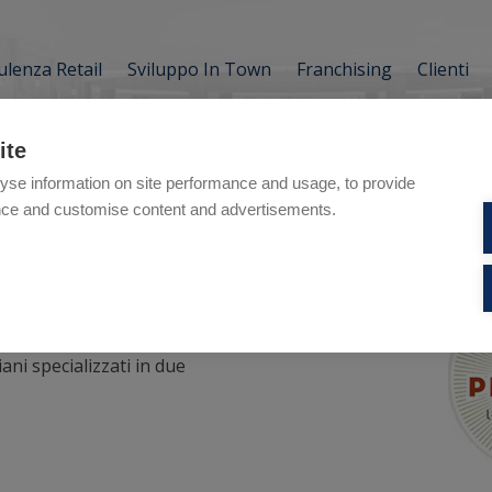
lenza Retail
Sviluppo In Town
Franchising
Clienti
ite
yse information on site performance and usage, to provide
nce and customise content and advertisements.
i
iani specializzati in due