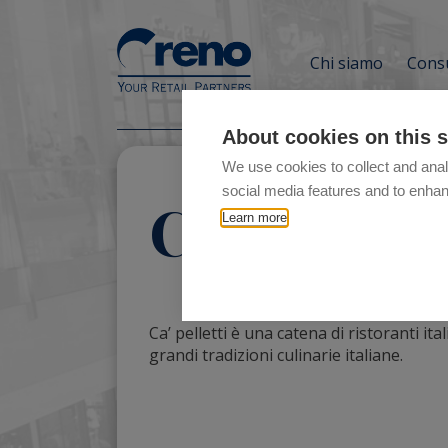
Chi siamo
Consu
About cookies on this s
We use cookies to collect and anal
social media features and to enha
Ca’ pellett
Learn more
Ca’ pelletti è una catena di ristoranti ital
grandi tradizioni culinarie italiane.