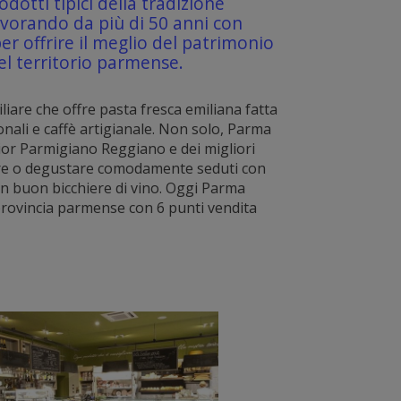
dotti tipici della tradizione
avorando da più di 50 anni con
r offrire il meglio del patrimonio
l territorio parmense.
liare che offre pasta fresca emiliana fatta
onali e caffè artigianale. Non solo, Parma
ior Parmigiano Reggiano e dei migliori
re o degustare comodamente seduti con
un buon bicchiere di vino. Oggi Parma
rovincia parmense con 6 punti vendita