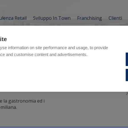
lenza Retail
Sviluppo In Town
Franchising
Clienti
ite
yse information on site performance and usage, to provide
nce and customise content and advertisements.
nu
 la gastronomia ed i
emiliana.