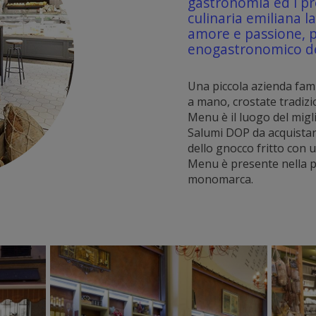
gastronomia ed i pro
culinaria emiliana l
amore e passione, pe
enogastronomico de
Una piccola azienda fami
a mano, crostate tradizi
Menu è il luogo del migl
Salumi DOP da acquista
dello gnocco fritto con 
Menu è presente nella p
monomarca.