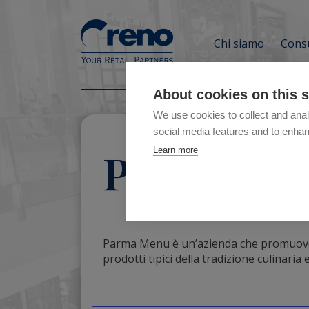
Chi siamo
Consu
About cookies on this s
We use cookies to collect and anal
social media features and to enha
Parma Me
Learn more
Parma Menu è un’azienda che promuove
prodotti tipici della tradizione culinaria 